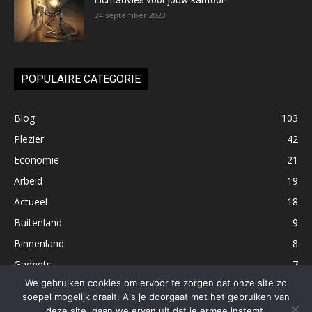
Lichtadvies voor jouw kantoor!
24 september 2020
POPULAIRE CATEGORIE
Blog
103
Plezier
42
Economie
21
Arbeid
19
Actueel
18
Buitenland
9
Binnenland
8
Gadgets
7
We gebruiken cookies om ervoor te zorgen dat onze site zo
soepel mogelijk draait. Als je doorgaat met het gebruiken van
deze site, gaan we ervan uit dat je ermee instemt.