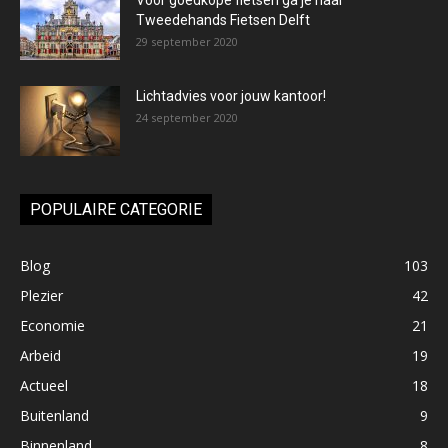
Voor goedkope fietsen ga je naar
Tweedehands Fietsen Delft
29 september 2020
Lichtadvies voor jouw kantoor!
24 september 2020
POPULAIRE CATEGORIE
Blog
103
Plezier
42
Economie
21
Arbeid
19
Actueel
18
Buitenland
9
Binnenland
8