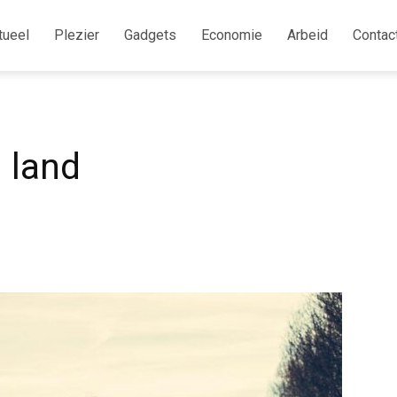
tueel
Plezier
Gadgets
Economie
Arbeid
Contac
n land