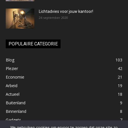
Lichtadvies voor jouw kantoor!
24 september 2020
POPULAIRE CATEGORIE
Blog
103
Plezier
42
Economie
21
Arbeid
19
Actueel
18
Buitenland
9
Binnenland
8
Gadgets
7
We gebruiken cookies om ervoor te zorgen dat onze site zo