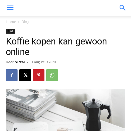
Home
Blog
Blog
Koffie kopen kan gewoon
online
Door
Victor
-
31 augustus 2020