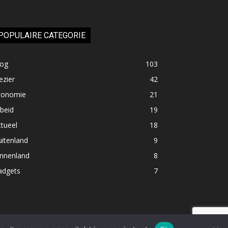
POPULAIRE CATEGORIE
log
103
ezier
42
conomie
21
beid
19
tueel
18
itenland
9
innenland
8
adgets
7