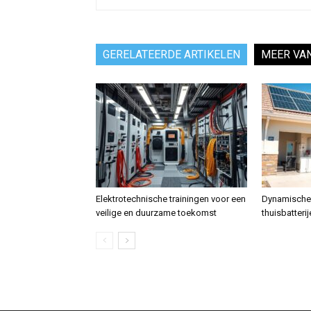
GERELATEERDE ARTIKELEN
MEER VA
Elektrotechnische trainingen voor een
Dynamische 
veilige en duurzame toekomst
thuisbatteri