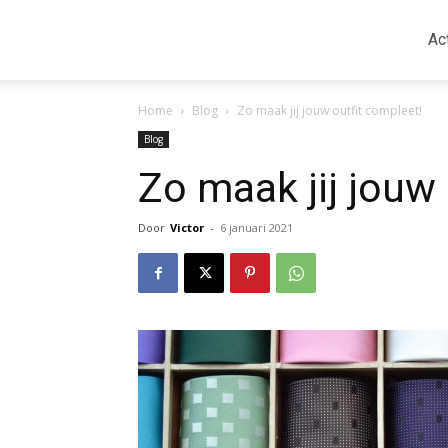
Ac
Home
Blog
Zo maak jij jouw outfit compleet!
Blog
Zo maak jij jouw 
Door
Victor
-
6 januari 2021