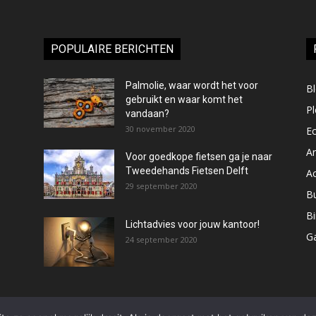
POPULAIRE BERICHTEN
Palmolie, waar wordt het voor
B
gebruikt en waar komt het
Pl
vandaan?
30 november 2020
E
Ar
Voor goedkope fietsen ga je naar
Tweedehands Fietsen Delft
Ac
29 september 2020
Bu
B
Lichtadvies voor jouw kantoor!
G
24 september 2020